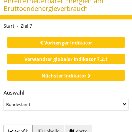
Anteil erneuerbarer Energien am
Bruttoendenergieverbrauch
Start
Ziel 7
Vorheriger Indikator
Verwandter globaler Indikator 7.2.1
Nächster Indikator
Auswahl
Bundesland
Bundesland
Grafik
Tabelle
Karte