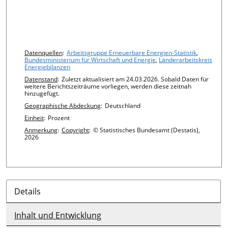
Chart details
Datenquellen
:
Arbeitsgruppe Erneuerbare Energien-Statistik
,
Bundesministerium für Wirtschaft und Energie
,
Länderarbeitskreis
Energiebilanzen
Datenstand
:
Zuletzt aktualisiert am 24.03.2026. Sobald Daten für
weitere Berichtszeiträume vorliegen, werden diese zeitnah
hinzugefügt.
Geographische Abdeckung
:
Deutschland
Einheit
:
Prozent
Anmerkung
:
Copyright
:
© Statistisches Bundesamt (Destatis),
2026
Details
Inhalt und Entwicklung