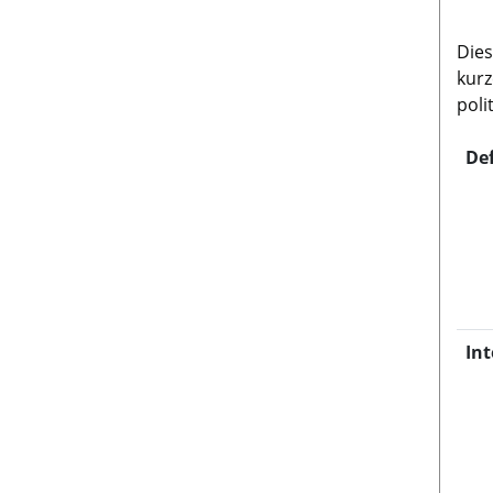
Dies
kurz
poli
Def
In