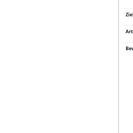
Zie
Art
Be