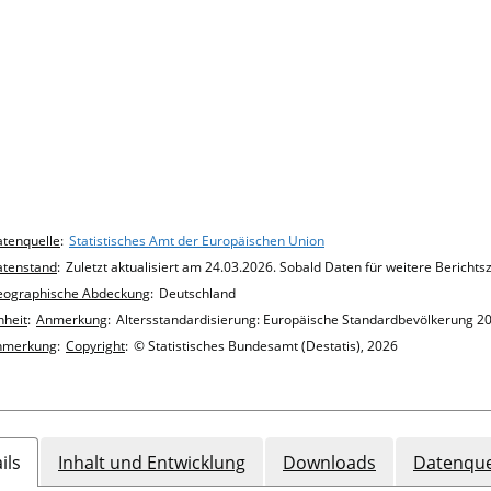
hart details
tenquelle
:
Statistisches Amt der Europäischen Union
tenstand
:
Zuletzt aktualisiert am 24.03.2026. Sobald Daten für weitere Bericht
eographische Abdeckung
:
Deutschland
nheit
:
Anmerkung
:
Altersstandardisierung: Europäische Standardbevölkerung 2
nmerkung
:
Copyright
:
© Statistisches Bundesamt (Destatis), 2026
ils
Inhalt und Entwicklung
Downloads
Datenque