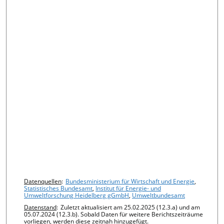
Chart details
Datenquellen
:
Bundesministerium für Wirtschaft und Energie
,
Statistisches Bundesamt
,
Institut für Energie- und
Umweltforschung Heidelberg gGmbH
,
Umweltbundesamt
Datenstand
:
Zuletzt aktualisiert am 25.02.2025 (12.3.a) und am
05.07.2024 (12.3.b). Sobald Daten für weitere Berichtszeiträume
vorliegen, werden diese zeitnah hinzugefügt.